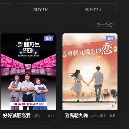
20251113
20251114
换一换
20251125
20251126上
蓝光
蓝光
20251204上
20251204中
20251212
好好减肥恋爱
逃离朝九晚...
6.0
5.8
(08期)
(1209期上)