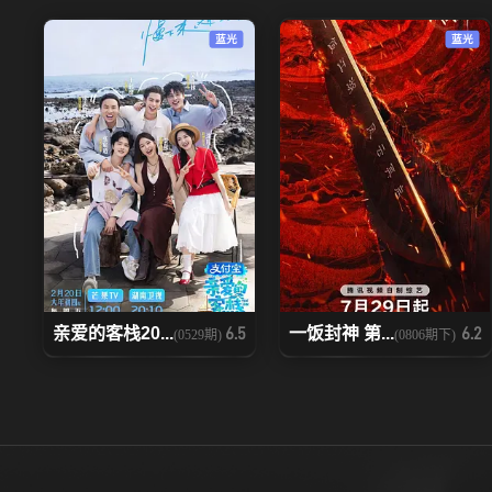
蓝光
蓝光
亲爱的客栈20...
一饭封神 第...
6.5
6.2
(0529期)
(0806期下)