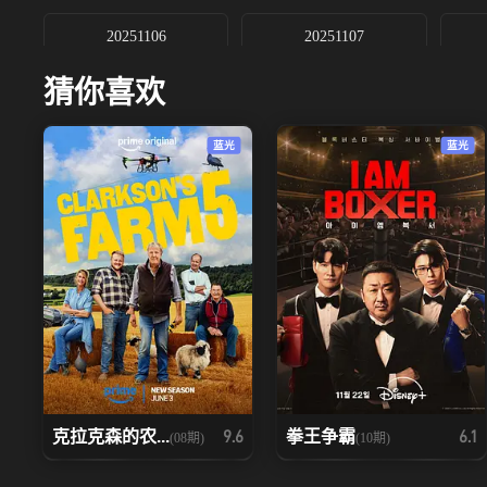
20251106
20251107
猜你喜欢
20251118
20251119上
蓝光
蓝光
20251126下
20251128
20251204下
20251204加1
克拉克森的农...
拳王争霸
9.6
6.1
(08期)
(10期)