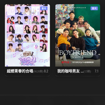
蓝光
蓝光
超燃青春的合唱
我的咖啡男友 ...
8.2
7.1
(0628期)
(15期)