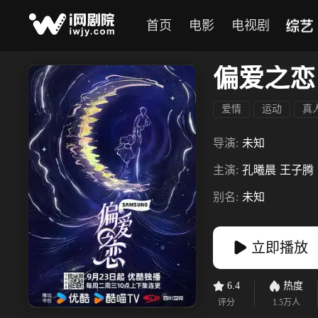
综艺
首页
电影
电视剧
偏爱之恋
爱情
运动
真
导演:
未知
主演:
孔曦晨
王子腾
别名:
未知
立即播放
6.4
热度
评分
1.5万
人