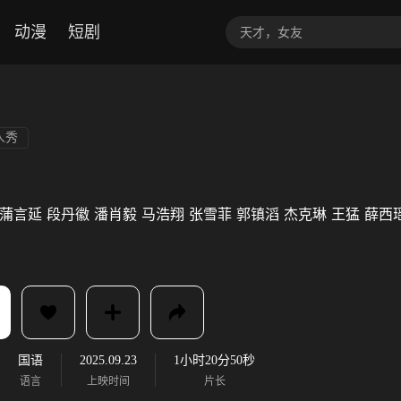
动漫
短剧
人秀
蒲言延
段丹徽
潘肖毅
马浩翔
张雪菲
郭镇滔
杰克琳
王猛
薛西
国语
2025.09.23
1小时20分50秒
语言
上映时间
片长