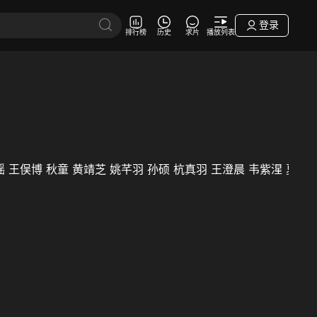
登录
排行榜
历史
求片
播放列表
瑶
王俣博
秋童
黄靖芝
姚芊羽
孙硕
杭真羽
王澄晨
韦紫湦
夏博