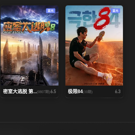
蓝光
蓝光
密室大逃脱 第...
极限84
6.5
6.3
(0807期)
(10期)