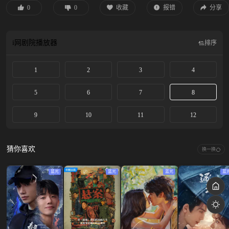
0
0
收藏
报错
分享
i网剧院
播放器
排序
1
2
3
4
5
6
7
8
9
10
11
12
猜你喜欢
换一换
蓝光
蓝光
蓝光
蓝