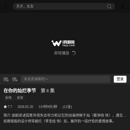
天才，女友
即将播放
登录
在你的灿烂季节
第 8 集
剧情
爱情
|
2026.02.20
|
1小时9分2秒
|
(12全)
7.7
简介:
该剧讲述因意外而失去听力和记忆的动画师鲜于灿（蔡钟协 饰），遇见了
如救赎般的设计师宋嘏烂（李圣经 饰）后，展开的一段疗愈的爱情故事。